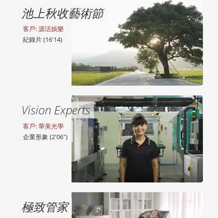
池上秋收藝術節
客戶: 源活娛樂
紀錄片 (16'14)
Vision Experts
客戶: 華美光學
企業形象 (2'06")
極致管家