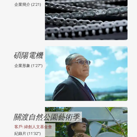
企業簡介 (2'21)
碩陽電機
企業形象 (1'27”)
關渡自然公園藝術季
客戶: 緯創人文基金會
紀錄片 (11'32”)