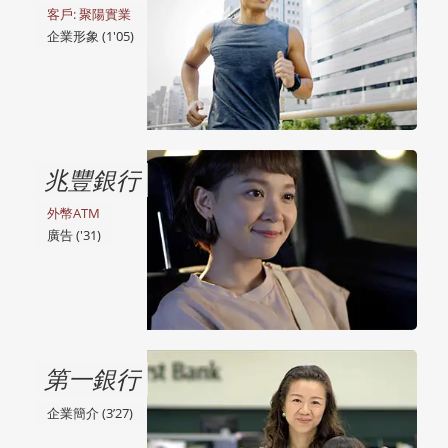
客戶: 聚陽實業
企業形象 (1'05)
兆豐銀行
外幣ATM
廣告 ('31)
第一銀行
企業簡介 (3’27)