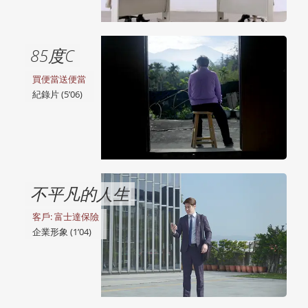
85度C
買便當送便當
紀錄片 (5’06)
不平凡的人生
客戶: 富士達保險
企業形象 (1’04)