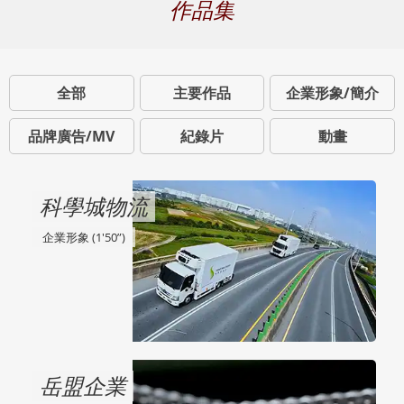
作品集
全部
主要作品
企業形象/簡介
品牌廣告/MV
紀錄片
動畫
科學城物流
企業形象 (1'50”)
岳盟企業