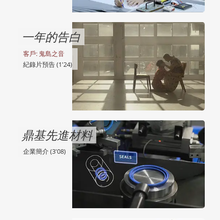
一年的告白
客戶: 鬼島之音
紀錄片預告 (1'24)
鼎基先進材料
企業簡介 (3'08)