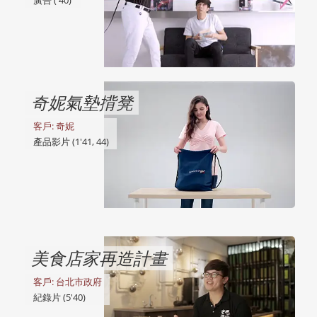
奇妮氣墊揹凳
客戶: 奇妮
產品影片 (1'41, 44)
守護生命奇蹟
美食店家再造計畫
客戶: 奇妮
客戶: 台北市政府
廣告 (1'18)
紀錄片 (5'40)