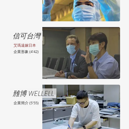
信可台灣
艾瑪遠嫁日本
企業形象 (4'42)
雃博 WELLELL
企業簡介 (5'55)