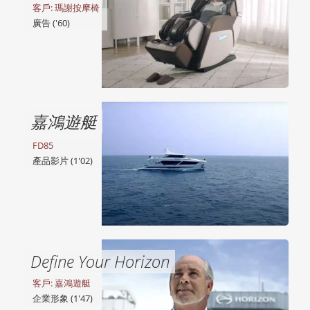
客戶: 瑪謝按摩椅
廣告 ('60)
嘉鴻遊艇
FD85
產品影片 (1'02)
Define Your Horizon
客戶: 嘉鴻遊艇
企業形象 (1'47)