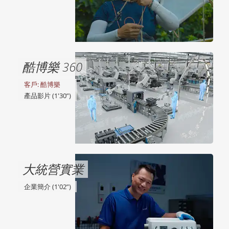
酷博樂 360
客戶: 酷博樂
產品影片 (1'30”)
大統營實業
企業簡介 (1'02”)