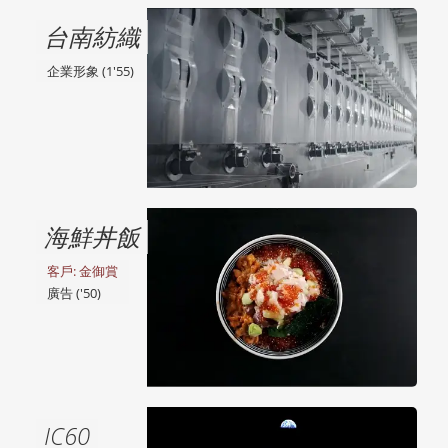
台南紡織
企業形象 (1'55)
海鮮丼飯
客戶: 金御賞
廣告 ('50)
IC60