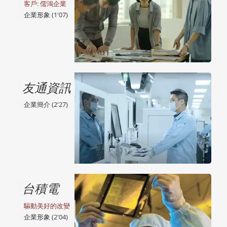
客戶: 儒鴻企業
企業形象 (1'07)
友通資訊
企業簡介 (2'27)
台積電
驅動美好的改變
企業形象 (2'04)