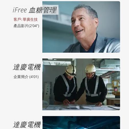
iFree 血糖管理
客戶: 華廣生技
產品影片(2'04”)
達慶電機
企業簡介 (4'01)
達慶電機