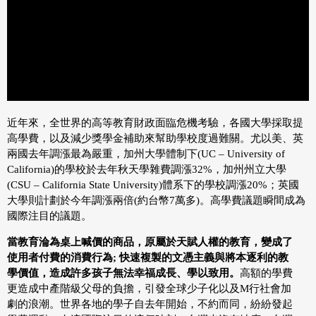
近年來，全世界的高等教育財政面臨危機考驗，各國大學採取提
高學費，以及減少獎學金補助來幫助學校度過難關。尤以美、英
兩國去年調漲最為嚴重，加州大學體制下(UC – University of
California)的學校於去年秋天學雜費調漲32%，加州州立大學
(CSU – California State University)體系下的學校調漲20%；英國
大學則計劃於今年調漲兩倍(約台幣7萬多)。高學費議題瞬間成為
國際注目的議題。
當教育淪為桌上喊價的商品，原屬於天賦人權的教育，變成了
使用者付費的消費行為; 快速複製的文憑主義與將本逐利的教
學價值，造成許多孩子無法幸福成長、學以致用。
高額的學費
更造成中產階級父母的負擔，引發全球少子化以及M行社會加
劇的浪潮。世界各地的學子自去年開始，不約而同，紛紛發起