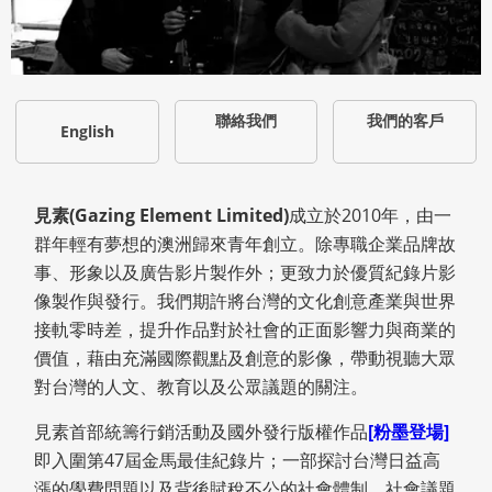
聯絡我們
我們的客戶
English
見素(Gazing Element Limited)
成立於2010年，由一
群年輕有夢想的澳洲歸來青年創立。除專職企業品牌故
事、形象以及廣告影片製作外；更致力於優質紀錄片影
像製作與發行。我們期許將台灣的文化創意產業與世界
接軌零時差，提升作品對於社會的正面影響力與商業的
價值，藉由充滿國際觀點及創意的影像，帶動視聽大眾
對台灣的人文、教育以及公眾議題的關注。
見素首部統籌行銷活動及國外發行版權作品
[粉墨登場]
即入圍第47屆金馬最佳紀錄片；一部探討台灣日益高
漲的學費問題以及背後賦稅不公的社會體制，社會議題