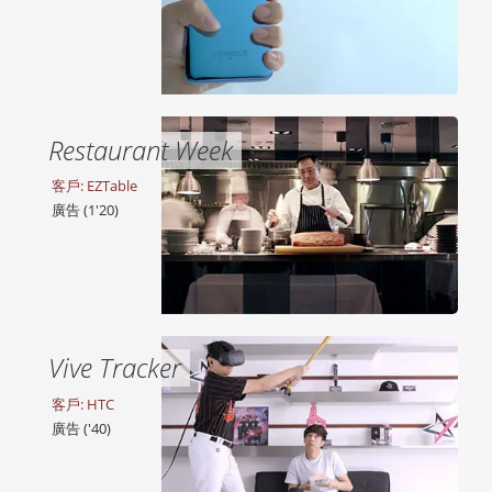
Restaurant Week
客戶: EZTable
廣告 (1'20)
Vive Tracker
客戶: HTC
廣告 ('40)