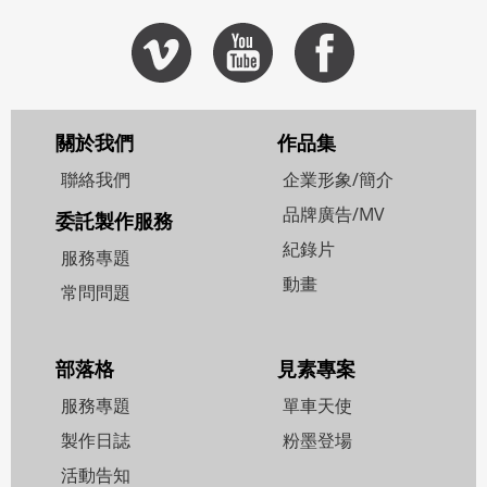
莊智淵
客戶: 台新公益慈善基金會
企業形象 (2'30)
許淑淨
客戶: 資訊工業策進會
紀錄片 (3'23)
客戶: Artificer
微電影 ('15)
客戶: Artificer
紀錄片 (3'08)
紀錄片 (3'26)
關於我們
作品集
聯絡我們
企業形象/簡介
品牌廣告/MV
委託製作服務
紀錄片
服務專題
動畫
常問問題
部落格
見素專案
服務專題
單車天使
製作日誌
粉墨登場
活動告知