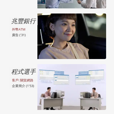
兆豐銀行
外幣ATM
廣告 ('31)
程式選手
客戶: 關貿網路
企業簡介 (1'53)