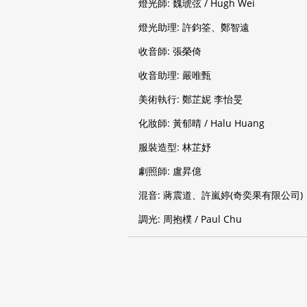
燈光師: 魏琥弦 / Hugh Wei
燈光助理: 許鈞筌、鄭智遠
收音師: 張榮倚
收音助理: 嚴唯甄
美術執行: 鄭芷妮 李怡旻
化妝師: 黃郁晴 / Halu Huang
服裝造型: 林芷妤
劇照師: 盧昇億
混音: 蔣震道、許嵐婷(奇奕果有限公司)
調光: 周抱樸 / Paul Chu