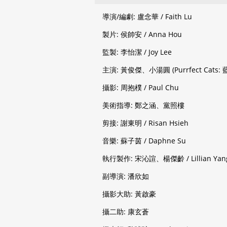
導演/編劇: 盧念華 / Faith Lu
製片: 侯帥安 / Anna Hou
監製: 李怡潔 / Joy Lee
主演: 黃俊傑、小湯圓 (Purrfect Cats
攝影: 周抱樸 / Paul Chu
美術指導: 鄭之涵、黨照樓
剪接: 謝東明 / Risan Hsieh
音樂: 蘇子茵 / Daphne Su
執行製作: 宋沁諠、楊傑齡 / Lillian Yan
副導演: 潘欣如
攝影大助: 黃啟豪
攝二助: 康玄蒼