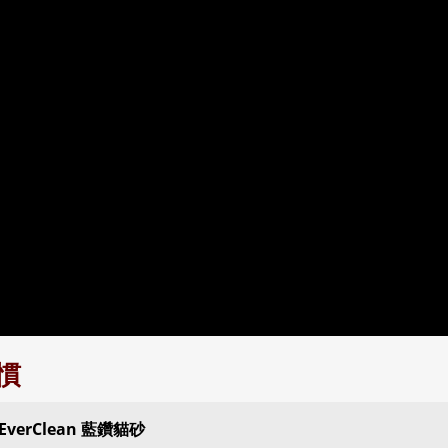
習慣
: EverClean 藍鑽貓砂