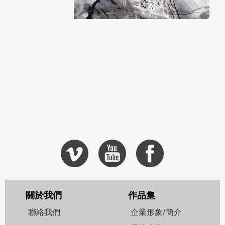
粉樂町
HP惠普
莊智淵
客戶: 富邦藝術基金會
Z系列工作站
台南國際兒童電影節
紀錄片 (4')
客戶: Artificer
桃園縣腦性痲痺協會
產品影片 (2'19)
紀錄片 (4'19)
彰化自閉症肯納協會
紀錄片 (3'08)
有聲書推展學會
客戶: 台新公益慈善基金會
兒童暨家關懷協會
客戶: 台新公益慈善基金會
紀錄片 (3'39)
大陸腳逛台灣
客戶: 台新公益慈善基金會
紀錄片 (3'33)
單車天使
客戶: 台新公益慈善基金會
紀錄片 (3'34)
玩宇宙
客戶: 今日傳媒
紀錄片 (3'16)
紀錄片 (5'16)
紀錄片 (3'23)
紀錄片 (5'22)
關於我們
作品集
聯絡我們
企業形象/簡介