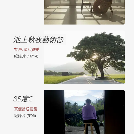
池上秋收藝術節
客戶: 源活娛樂
紀錄片 (16'14)
85度C
買便當送便當
紀錄片 (5’06)