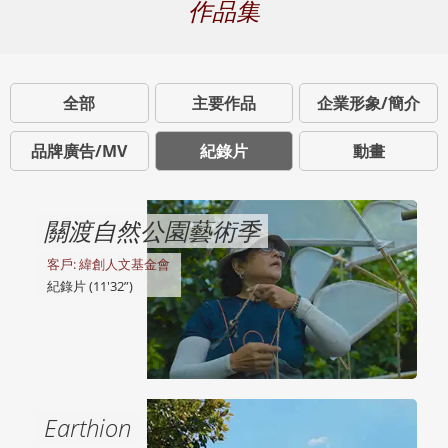
作品集
全部
主要作品
企業形象/簡介
品牌廣告/MV
紀錄片
動畫
關渡自然公園藝術季
客戶: 緯創人文基金會
紀錄片 (11'32”)
Earthion