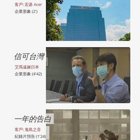
客戶: 宏碁 Acer
企業形象 (2')
信可台灣
艾瑪遠嫁日本
企業形象 (4'42)
一年的告白
客戶: 鬼島之音
紀錄片預告 (1'24)