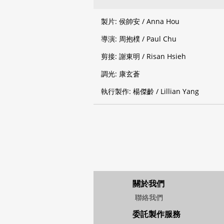
製片: 侯帥安 / Anna Hou
導演: 周抱樸 / Paul Chu
剪接: 謝東明 / Risan Hsieh
調光: 康玄蒼
執行製作: 楊傑齡 / Lillian Yang
關於我們
聯絡我們
委託製作服務