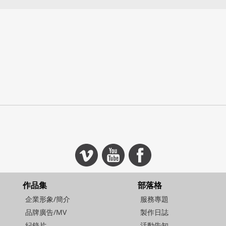
作品集
部落格
企業形象/簡介
服務專題
品牌廣告/MV
製作日誌
紀錄片
活動告知