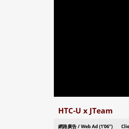
HTC-U x JTeam
網路廣告 / Web Ad (1’06”)
Cli