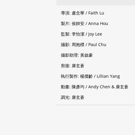
導演: 盧念華 / Faith Lu
製片: 侯帥安 / Anna Hou
監製: 李怡潔 / Joy Lee
攝影: 周抱樸 / Paul Chu
攝影助理: 黃啟豪
剪接: 康玄蒼
執行製作: 楊傑齡 / Lillian Yang
動畫: 陳彥均 / Andy Chen & 康玄蒼
調光: 康玄蒼