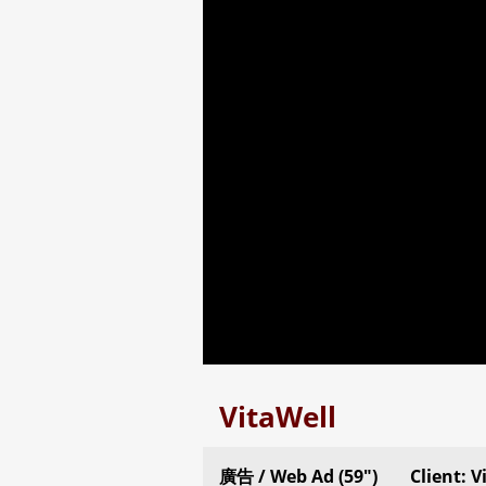
VitaWell
廣告 / Web Ad (59″)
Client: V