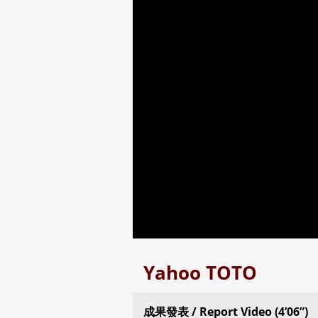
Yahoo TOTO
成果發表 / Report Video (4’06”)