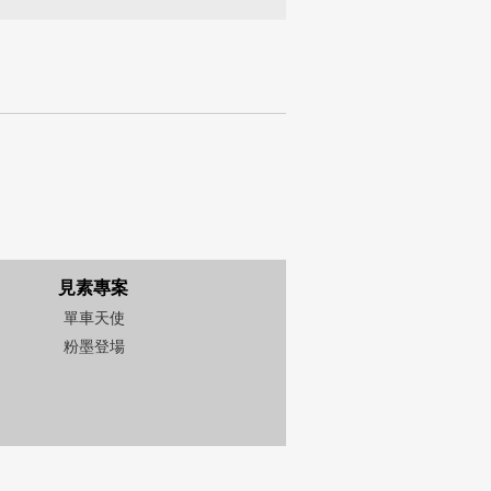
見素專案
單車天使
粉墨登場