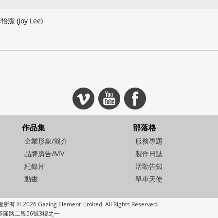
怡潔 (Joy Lee)
作品集
部落格
企業形象/簡介
服務專題
品牌廣告/MV
製作日誌
紀錄片
活動告知
動畫
單車天使
 Gazing Element Limited. All Rights Reserved.
基隆路二段56號3樓之一