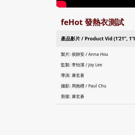
feHot 發熱衣測試
產品影片 / Product Vid (1’21”, 1’1
製片: 侯帥安 / Anna Hou
監製: 李怡潔 / Joy Lee
導演: 康玄蒼
攝影: 周抱樸 / Paul Chu
剪接: 康玄蒼