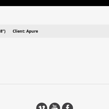
8”)
Client: Apure