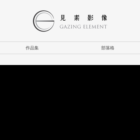
作品集
部落格