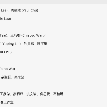
y Lee)、周抱樸 (Paul Chu)
ie Luo)
 Tsai)、王巧御 (Chiaoyu Wang)
林育平 (Yuping Lin)、許員福、陳宇颿
ul Chu)
Reno Wu)
張博智、余聖賢、吳宗諺
ts: 羅煒、王彥傑、蔡明釵、洪安瑜、吳思賢、葛柏廷
小蔡影像工作室