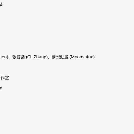
宸茵
Chen)、張智棠 (Gil Zhang)、夢想動畫 (Moonshine)
效工作室
室