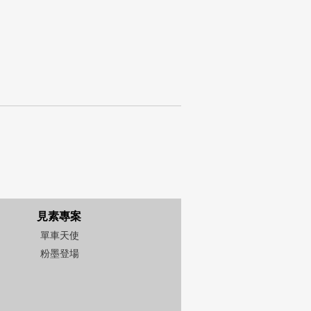
見素專案
單車天使
粉墨登場