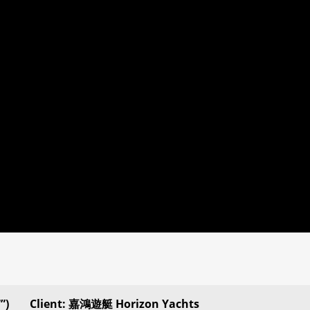
”)
Client: 嘉鴻遊艇 Horizon Yachts