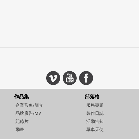
作品集
部落格
企業形象/簡介
服務專題
品牌廣告/MV
製作日誌
紀錄片
活動告知
動畫
單車天使