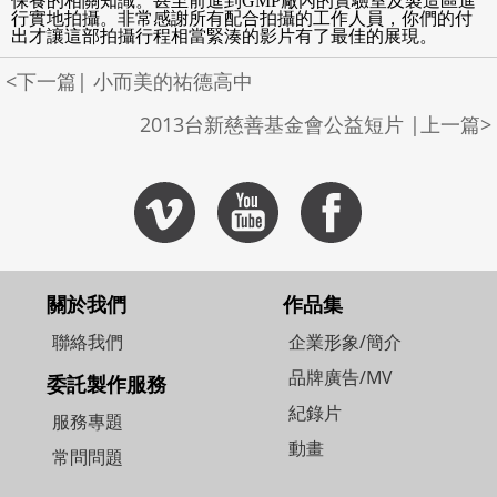
保養的相關知識。甚至前進到GMP廠內的實驗室及製造區進
行實地拍攝。非常感謝所有配合拍攝的工作人員，你們的付
出才讓這部拍攝行程相當緊湊的影片有了最佳的展現。
<下一篇| 小而美的祐德高中
2013台新慈善基金會公益短片 |上一篇>
關於我們
作品集
聯絡我們
企業形象/簡介
品牌廣告/MV
委託製作服務
紀錄片
服務專題
動畫
常問問題