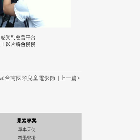
家感受到慈善平台
喔！影片將會慢慢
eka!台南國際兒童電影節 |上一篇>
見素專案
單車天使
粉墨登場