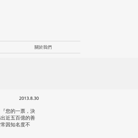
關於我們
2013.8.30
台『您的一票，決
捐出近五百億的善
體常因知名度不