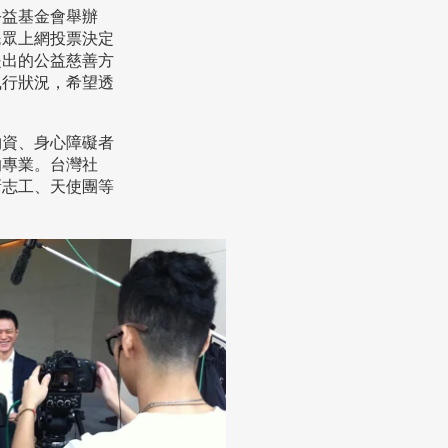
公益基金會舉辦
民眾上網投票決定
提出的公益慈善方
執行狀況，希望透
物資、身心障礙者
的專業。台灣社
新志工、天使團等
。