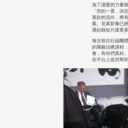
為了讓愛的力量
「您的一票，決
善款的流向，將
案。見素影像已
過紀錄短片讓更
每次前往社福團
的園藝治療課程
會，有你們真好
在平台上提供幫