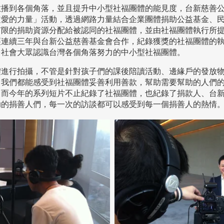
散播到各個角落，並且提升中小型社福團體的能見度，台新慈善
定愛的力量」活動，透過網路力量結合企業團體捐助公益基金、
有限的捐助資源分配給被認同的社福團體，並由社福團體執行所
經連續三年與台新公益慈善基金會合作，紀錄獲獎的社福團體的
多社會大眾認識台灣各個角落努力的中小型社福團體。
體進行拍攝，不管是針對孩子們的課後陪讀活動、邊緣戶的發放
，我們都能感受到社福團體妥善利用善款，幫助需要幫助的人們
。而今年的系列短片不止紀錄了社福團體，也紀錄了捐款人、台
助的捐善人們，每一次的訪談都可以感受到每一個捐善人的熱情