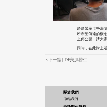
於是帶著這些滿
所希望傳達的概
上傳公開，請大
同時，在此附上
<下一篇| DF美肌醫生
關於我們
聯絡我們
委託製作服務