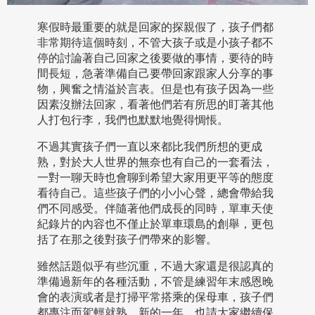
寒假時最重要的就是回家的探親假了，孩子們都
非常期待這個時刻，不管大孩子或是小孩子都不
停的討論著自己回家之後要做的事情，要待的時
間長短，急著準備自己要帶回家跟家人分享的事
物，興奮之情溢於言表。但是也有孩子因為一些
因素沒辦法回家，看著他們若有所思的盯著其他
人打包行李，我們也默默地覺得惆悵。
不過其實孩子們一直以來都比我們所想的更成
熟，對於大人世界的無奈也有自己的一套看法，
一對一聊天時也會聊到希望大家用更平等的態度
看待自己。這些孩子們的小小心聲，總會帶給我
們不同感受。伴隨著他們成長的同時，單車天使
紀錄片的內容也不僅止於單車環島的創舉，更包
括了在那之後對孩子們帶來的影響。
雖然話題似乎有些沉重，不過大家還是很認真的
準備過新年的各種活動，不管是練習年末感恩晚
會的表演或者是打掃平常搭乘的保母車，孩子們
都專注而駕輕就熟，新的一年，也請大家繼續保