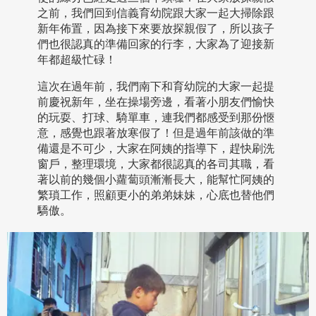
之前，我們回到信義育幼院跟大家一起大掃除跟
新年佈置，因為接下來要放探親假了，所以孩子
們也很認真的準備回家的行李，大家為了迎接新
年都超級忙碌！
這次在過年前，我們南下和育幼院的大家一起提
前慶祝新年，坐在操場旁邊，看著小朋友們愉快
的玩耍、打球、騎單車，連我們都感受到那份愜
意，感覺也跟著放寒假了！但是過年前該做的準
備還是不可少，大家在阿姨的指導下，趕快刷洗
窗戶，整理環境，大家都很認真的各司其職，看
著以前的幾個小蘿蔔頭漸漸長大，能幫忙阿姨的
繁瑣工作，照顧更小的弟弟妹妹，心底也替他們
驕傲。