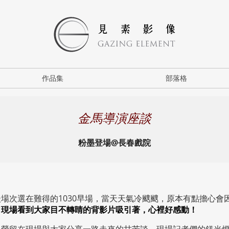
作品集
部落格
金馬導演座談
粉墨登場@長春戲院
場次選在難得的1030早場，當天天氣冷颼颼，原本有點擔心會
了現場看到大家目不轉睛的背影片吸引著，心裡好感動！
星螢留在現場與大家分享一路走來的甘苦談，現場記者們的鎂光