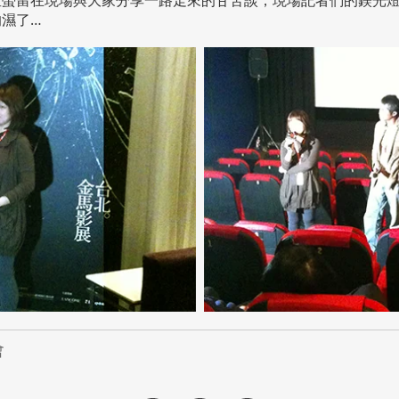
濕了…
會