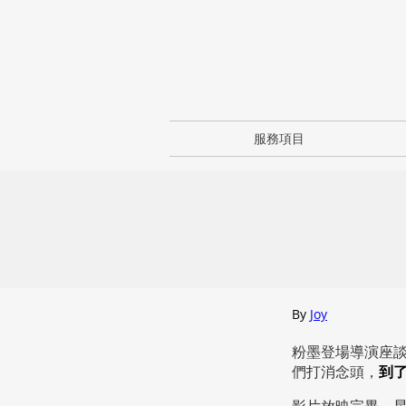
服務項目
By
Joy
粉墨登場導演座談
們打消念頭，
到
影片放映完畢，