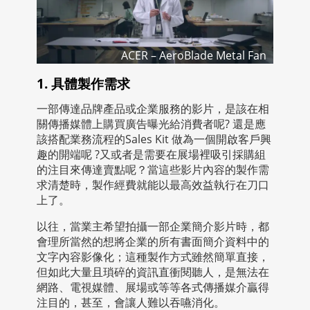
ACER – AeroBlade Metal Fan
1. 具體製作需求
一部傳達品牌產品或企業服務的影片，是該在相
關傳播媒體上購買廣告曝光給消費者呢? 還是應
該搭配業務流程的Sales Kit 做為一個開啟客戶興
趣的開端呢 ?又或者是需要在展場裡吸引採購組
的注目來傳達賣點呢？當這些影片內容的製作需
求清楚時，製作經費就能以最高效益執行在刀口
上了。
以往，當業主希望拍攝一部企業簡介影片時，都
會理所當然的想將企業的所有書面簡介資料中的
文字內容影像化；這種製作方式雖然簡單直接，
但如此大量且瑣碎的資訊直衝閱聽人，是無法在
網路、電視媒體、展場或等等各式傳播媒介贏得
注目的，甚至，會讓人難以吞嚥消化。