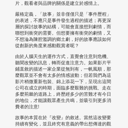
片，觀看者與品牌的關係是建立於感情上。
嚴格定義，「故事」並非僅僅只是「事件歷程」
的表述，不應只是事件發生過程的描述；再更深
層的探討故事的結構，可能會直接想到劇情，而
聯想到衝突的需要。但想要擁有衝突的劇情，又
不想淪為陳腔濫調的鄉土劇，好的故事應該如何
從創新的角度來感動觀賞者呢？
由於人腦天生的運作方式，直覺會注意到危機、
聽聞改變的訊息，轉而促進注意力。如果影片平
鋪直敘的描述一家企業從無到有，一帆風順，那
麼觀眾並不會有太多的情感波動；但若我們為這
影片稍微重新包裝、錦上添花一下，呈現出這間
公司在成立的時期，面臨多麼艱難的挑戰、走在
多麼荊棘的道路上，終歷經多少的苦難才有今日
的地位，才能讓觀眾產生共鳴，並吸引到更多消
費者的注意!
故事的本質在於『改變』的敘述。當然這改變要
持續有變化，並且終究有意義的帶出想傳達的觀