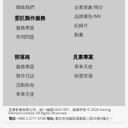
聯絡我們
企業形象/簡介
品牌廣告/MV
委託製作服務
紀錄片
服務專題
動畫
常問問題
部落格
見素專案
服務專題
單車天使
製作日誌
粉墨登場
活動告知
單車天使
見素影像有限公司，統一編號24321431，版權所有 © 2026 Gazing
Element Limited. All Rights Reserved.
電話:
+886 2 2711 6100
地址:
臺北市信義區基隆路二段56號3樓之一