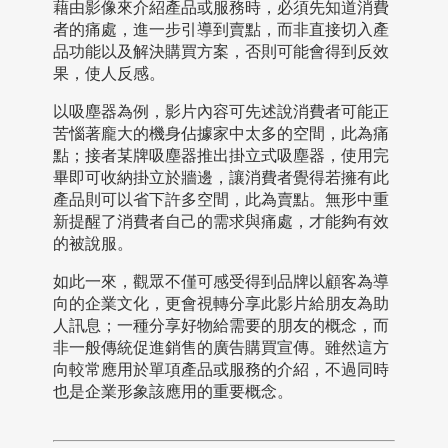
藉由影像來介紹產品或服務時，必須先知道消費
者的痛處，進一步引導到賣點，而非直接切入產
品功能以及解決購買方案，否則可能會得到反效
果，使人反感。
以吸塵器為例，影片內容可先述說消費者可能正
苦惱著龐大的機身佔據家中太多的空間，此為痛
點；接者某牌吸塵器推出掛立式吸塵器，使用完
畢即可收納掛立於牆邊，讓消費者覺得若擁有此
產品則可以省下許多空間，此為賣點。無形中重
新提醒了消費者自己的需求與痛處，才能夠有效
的被說服。
如此一來，觀眾不僅可感受得到品牌以顧客為導
向的企業文化，更會視轉分享此影片給朋友為助
人訊息；一種分享好物給需要的朋友的概念，而
非一般傳統促進銷售的廣告購買宣傳。雖然這方
向較常應用於單項產品或服務的介紹，不過同時
也是企業形象該應用的重要概念。